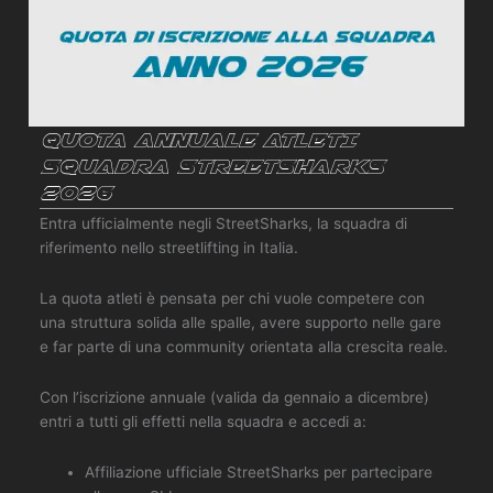
Quota Annuale ATLETI
Squadra StreetSharks
2026
Entra ufficialmente negli StreetSharks, la squadra di
riferimento nello streetlifting in Italia.
La quota atleti è pensata per chi vuole competere con
una struttura solida alle spalle, avere supporto nelle gare
e far parte di una community orientata alla crescita reale.
Con l’iscrizione annuale (valida da gennaio a dicembre)
entri a tutti gli effetti nella squadra e accedi a:
Affiliazione ufficiale StreetSharks per partecipare