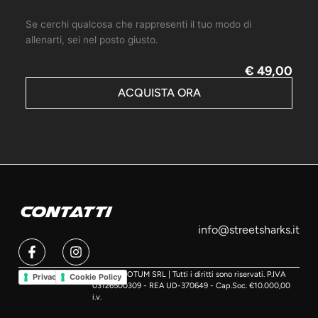
Se cerchi qualcosa che rappresenti il tuo modo di
allenarti, sei nel posto giusto.
€ 49,00
ACQUISTA ORA
Contatti
info@streetsharks.it
F
I
a
n
c
s
© 2026 MOTUM SRL | Tutti i diritti sono riservati. P.IVA
Privacy Policy
Cookie Policy
e
t
03126500309 - REA UD-370649 - Cap.Soc. €10.000,00
b
a
i.v.
o
g